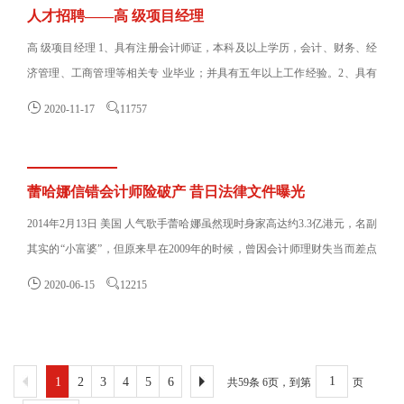
人才招聘——高 级项目经理
高 级项目经理 1、具有注册会计师证，本科及以上学历，会计、财务、经
济管理、工商管理等相关专 业毕业；并具有五年以上工作经验。2、具有
会计师事务所工作......


2020-11-17
11757
蕾哈娜信错会计师险破产 昔日法律文件曝光
2014年2月13日 美国 人气歌手蕾哈娜虽然现时身家高达约3.3亿港元，名副
其实的“小富婆”，但原来早在2009年的时候，曾因会计师理财失当而差点
步向破产危机......


2020-06-15
12215
1
2
3
4
5
6
共59条 6页，到第
页